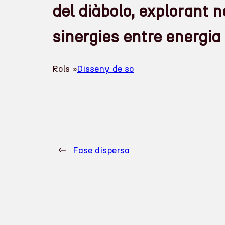
del diàbolo, explorant 
sinergies entre energia 
Rols »
Disseny de so
←
Fase dispersa