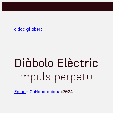
dídac gilabert
Diàbolo Elèctric
Impuls perpetu
Feina
+ Col·laboracions
»
2024