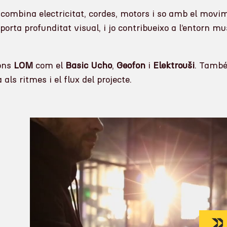
combina electricitat, cordes, motors i so amb el movime
rta profunditat visual, i jo contribueixo a l’entorn mu
fons
LOM
com el
Basic Ucho
,
Geofon
i
Elektrouši
. També
ls ritmes i el flux del projecte.