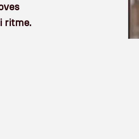
noves
i ritme.