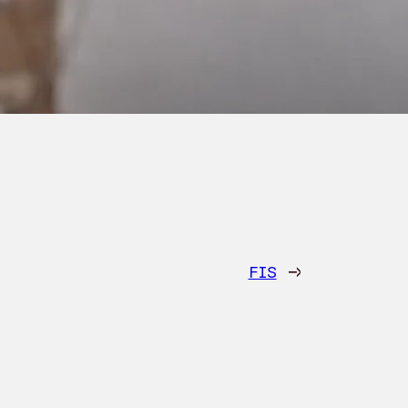
FIS
→