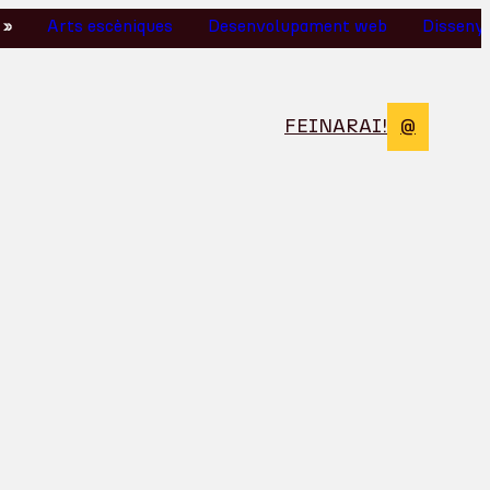
s escèniques
Desenvolupament web
Disseny de so
FEINA
RAI!
@