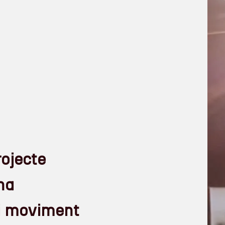
rojecte
na
o i moviment