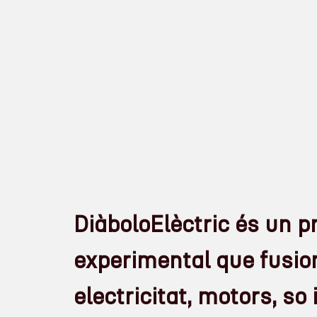
DiàboloElèctric és un p
experimental que fusio
electricitat, motors, s